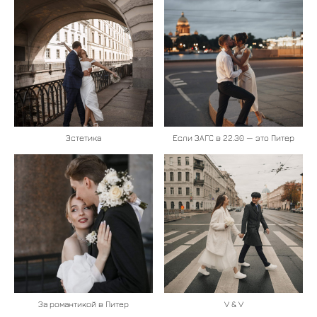
Эстетика
Если ЗАГС в 22.30 — это Питер
За романтикой в Питер
V & V